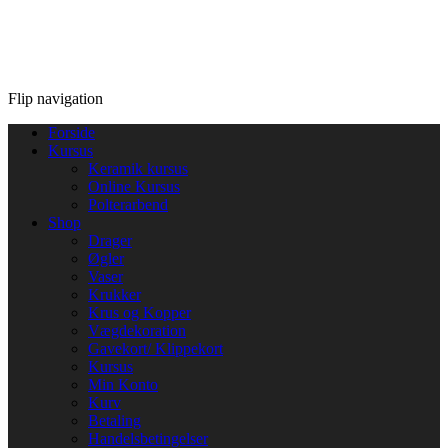
Flip navigation
Forside
Kursus
Keramik kursus
Online Kursus
Polterarbend
Shop
Drager
Øgler
Vaser
Krukker
Krus og Kopper
Vægdekoration
Gavekort/ Klippekort
Kursus
Min Konto
Kurv
Betaling
Handelsbetingelser