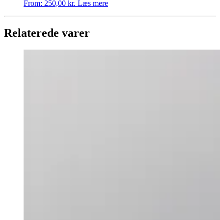
From:
250,00
kr.
Læs mere
Relaterede varer