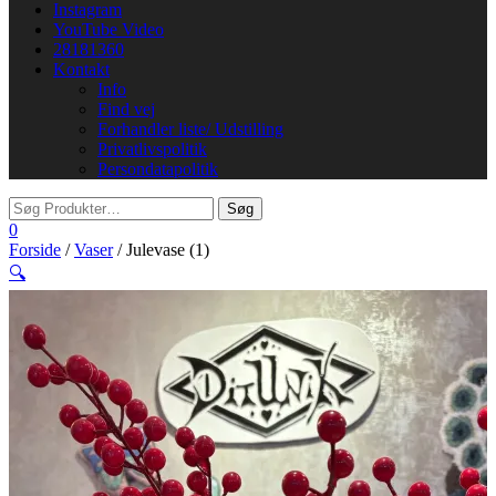
Instagram
YouTube Video
28181360
Kontakt
Info
Find vej
Forhandler liste/ Udstilling
Privatlivspolitik
Persondatapolitik
0
Forside
/
Vaser
/ Julevase (1)
🔍