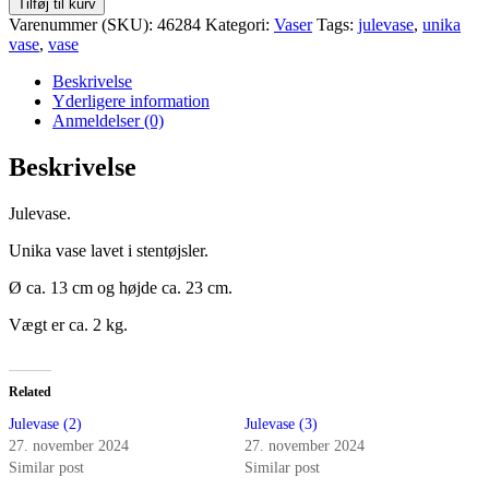
Julevase
Tilføj til kurv
(1)
Varenummer (SKU):
46284
Kategori:
Vaser
Tags:
julevase
,
unika
antal
vase
,
vase
Beskrivelse
Yderligere information
Anmeldelser (0)
Beskrivelse
Julevase.
Unika vase lavet i stentøjsler.
Ø ca. 13 cm og højde ca. 23 cm.
Vægt er ca. 2 kg.
Related
Julevase (2)
Julevase (3)
27. november 2024
27. november 2024
Similar post
Similar post