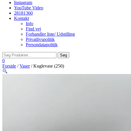
Instagram
YouTube Video
28181360
Kontakt
Info
Find vej
Forhandler liste/ Udstilling
Privatlivspolitik
Persondatapolitik
0
Forside
/
Vaser
/ Kuglevase (250)