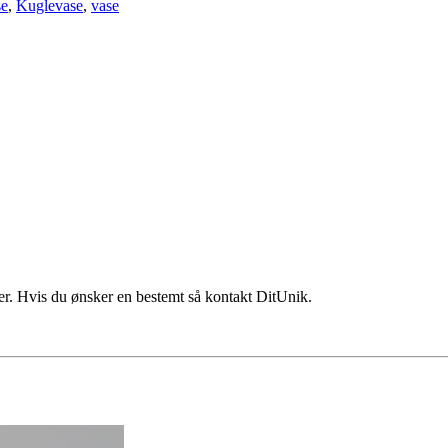
se
,
Kuglevase
,
vase
ler. Hvis du ønsker en bestemt så kontakt DitUnik.