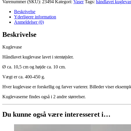
(250)
Varenummer (SKU):
23494
Kategori:
Vaser
Tags:
håndlavet kugleva
antal
Beskrivelse
Yderligere information
Anmeldelser (0)
Beskrivelse
Kuglevase
Håndlavet kuglevase lavet i stentøjsler.
Ø ca. 10,5 cm og højde ca. 10 cm.
Vægt er ca. 400-450 g.
Hver kuglevase er forskellig og farver varierer. Billeder viser eksemp
Kuglevaserne findes også i 2 andre størrelser.
Du kunne også være interesseret i…