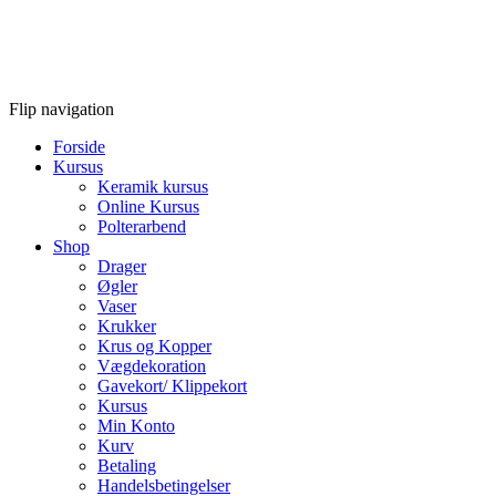
Flip navigation
Forside
Kursus
Keramik kursus
Online Kursus
Polterarbend
Shop
Drager
Øgler
Vaser
Krukker
Krus og Kopper
Vægdekoration
Gavekort/ Klippekort
Kursus
Min Konto
Kurv
Betaling
Handelsbetingelser