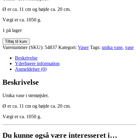
Ø er ca. 11 cm og højde ca. 20 cm.
Vægt er ca. 1050 g.
1 på lager
Vase
Tilføj til kurv
(23)
Varenummer (SKU):
54837
Kategori:
Vaser
Tags:
unika vase
,
vase
antal
Beskrivelse
Yderligere information
Anmeldelser (0)
Beskrivelse
Unika vase i stentøjsler.
Ø er ca. 11 cm og højde ca. 20 cm.
Vægt er ca. 1050 g.
Du kunne også være interesseret i…