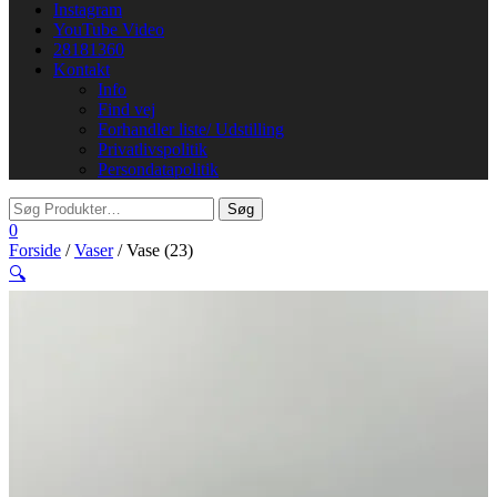
Instagram
YouTube Video
28181360
Kontakt
Info
Find vej
Forhandler liste/ Udstilling
Privatlivspolitik
Persondatapolitik
0
Forside
/
Vaser
/ Vase (23)
🔍