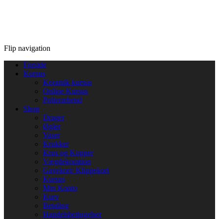
Flip navigation
Forside
Kursus
Keramik kursus
Online Kursus
Polterarbend
Shop
Drager
Øgler
Vaser
Krukker
Krus og Kopper
Vægdekoration
Gavekort/ Klippekort
Kursus
Min Konto
Kurv
Betaling
Handelsbetingelser