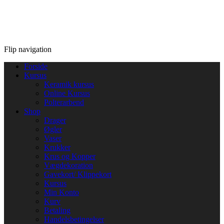
Flip navigation
Forside
Kursus
Keramik kursus
Online Kursus
Polterarbend
Shop
Drager
Øgler
Vaser
Krukker
Krus og Kopper
Vægdekoration
Gavekort/ Klippekort
Kursus
Min Konto
Kurv
Betaling
Handelsbetingelser