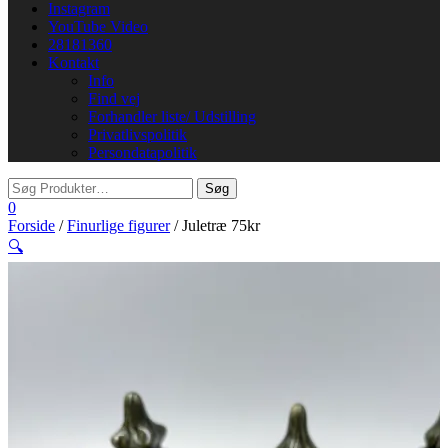
Instagram
YouTube Video
28181360
Kontakt
Info
Find vej
Forhandler liste/ Udstilling
Privatlivspolitik
Persondatapolitik
0
Forside
/
Finurlige figurer
/ Juletræ 75kr
🔍