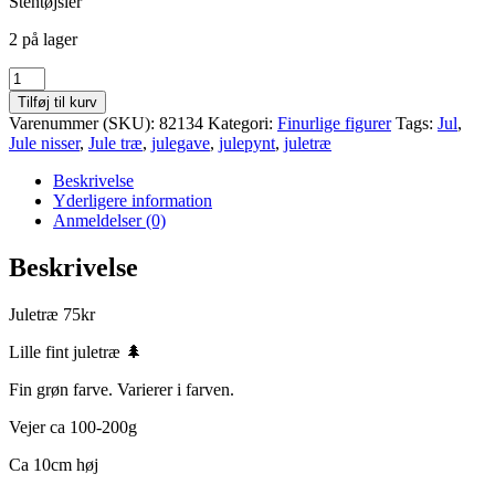
Stentøjsler
2 på lager
Juletræ
75kr
Tilføj til kurv
antal
Varenummer (SKU):
82134
Kategori:
Finurlige figurer
Tags:
Jul
,
Jule nisser
,
Jule træ
,
julegave
,
julepynt
,
juletræ
Beskrivelse
Yderligere information
Anmeldelser (0)
Beskrivelse
Juletræ 75kr
Lille fint juletræ 🌲
Fin grøn farve. Varierer i farven.
Vejer ca 100-200g
Ca 10cm høj