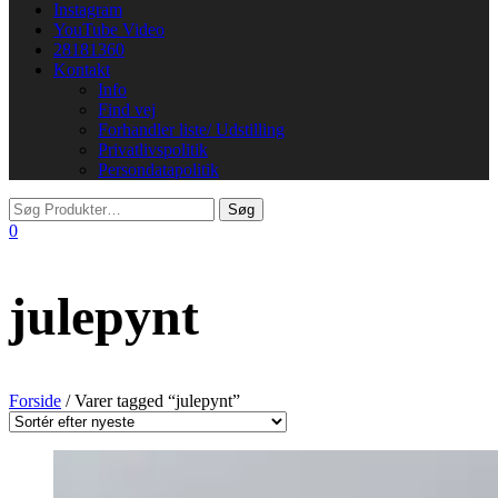
Instagram
YouTube Video
28181360
Kontakt
Info
Find vej
Forhandler liste/ Udstilling
Privatlivspolitik
Persondatapolitik
0
julepynt
Forside
/ Varer tagged “julepynt”