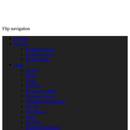
Flip navigation
Forside
Kursus
Keramik kursus
Online Kursus
Polterarbend
Shop
Drager
Øgler
Vaser
Krukker
Krus og Kopper
Vægdekoration
Gavekort/ Klippekort
Kursus
Min Konto
Kurv
Betaling
Handelsbetingelser