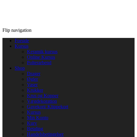
Flip navigation
Forside
Kursus
Keramik kursus
Online Kursus
Polterarbend
Shop
Drager
Øgler
Vaser
Krukker
Krus og Kopper
Vægdekoration
Gavekort/ Klippekort
Kursus
Min Konto
Kurv
Betaling
Handelsbetingelser