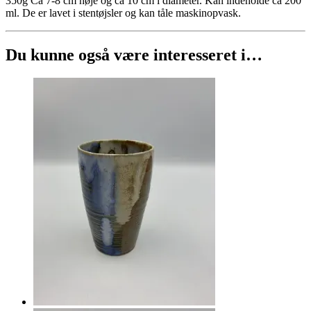
350g Ca 7-8 cm høje og ca 10 cm i diameter. Kan indeholde ca 200
ml. De er lavet i stentøjsler og kan tåle maskinopvask.
Du kunne også være interesseret i…