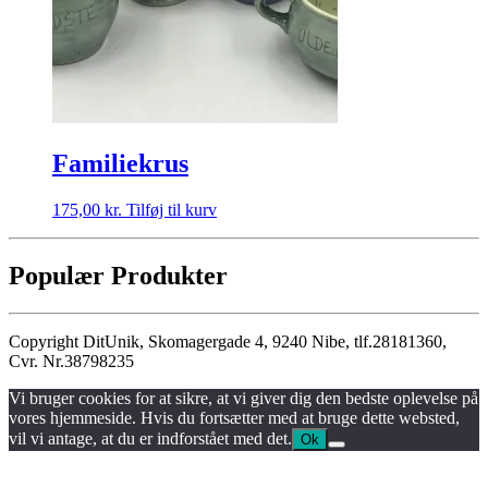
Familiekrus
175,00
kr.
Tilføj til kurv
Populær Produkter
Copyright DitUnik, Skomagergade 4, 9240 Nibe, tlf.28181360,
Cvr. Nr.38798235
Vi bruger cookies for at sikre, at vi giver dig den bedste oplevelse på
vores hjemmeside. Hvis du fortsætter med at bruge dette websted,
vil vi antage, at du er indforstået med det.
Ok