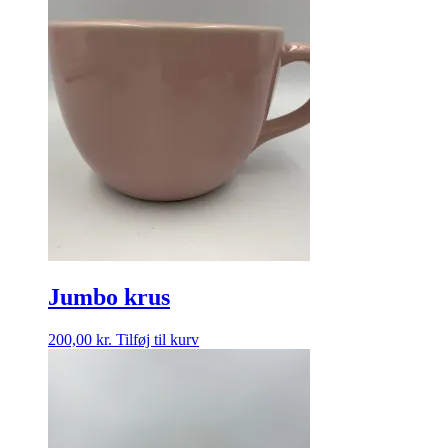
Jumbo krus
200,00
kr.
Tilføj til kurv