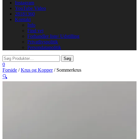
Instagram
YouTube Video
28181360
Kontakt
Info
Find vej
Forhandler liste/ Udstilling
Privatlivspolitik
Persondatapolitik
0
Forside
/
Krus og Kopper
/ Sommerkrus
🔍