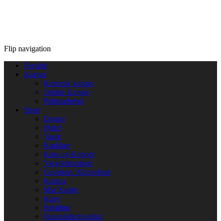
Flip navigation
Forside
Kursus
Keramik kursus
Online Kursus
Polterarbend
Shop
Drager
Øgler
Vaser
Krukker
Krus og Kopper
Vægdekoration
Gavekort/ Klippekort
Kursus
Min Konto
Kurv
Betaling
Handelsbetingelser