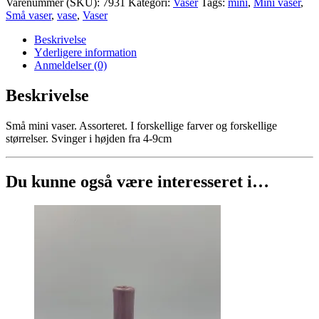
Varenummer (SKU):
7931
Kategori:
Vaser
Tags:
mini
,
Mini vaser
,
Små vaser
,
vase
,
Vaser
Beskrivelse
Yderligere information
Anmeldelser (0)
Beskrivelse
Små mini vaser. Assorteret. I forskellige farver og forskellige
størrelser. Svinger i højden fra 4-9cm
Du kunne også være interesseret i…