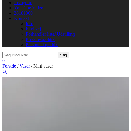
Instagram
YouTube Video
28181360
Kontakt
Info
Find vej
Forhandler liste/ Udstilling
Privatlivspolitik
Persondatapolitik
0
Forside
/
Vaser
/ Mini vaser
🔍