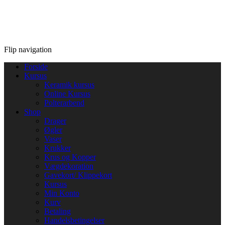
Flip navigation
Forside
Kursus
Keramik kursus
Online Kursus
Polterarbend
Shop
Drager
Øgler
Vaser
Krukker
Krus og Kopper
Vægdekoration
Gavekort/ Klippekort
Kursus
Min Konto
Kurv
Betaling
Handelsbetingelser