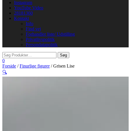
Instagram
YouTube Video
28181360
Kontakt
Info
Find vej
Forhandler liste/ Udstilling
Privatlivspolitik
Persondatapolitik
0
Forside
/
Finurlige figurer
/ Grisen Lise
🔍