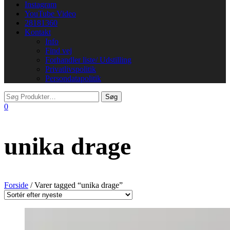
Instagram
YouTube Video
28181360
Kontakt
Info
Find vej
Forhandler liste/ Udstilling
Privatlivspolitik
Persondatapolitik
0
unika drage
Forside
/ Varer tagged “unika drage”