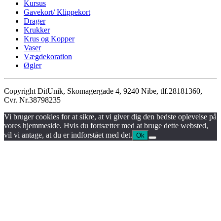
Kursus
Gavekort/ Klippekort
Drager
Krukker
Krus og Kopper
Vaser
Vægdekoration
Øgler
Copyright DitUnik, Skomagergade 4, 9240 Nibe, tlf.28181360,
Cvr. Nr.38798235
Vi bruger cookies for at sikre, at vi giver dig den bedste oplevelse på
vores hjemmeside. Hvis du fortsætter med at bruge dette websted,
vil vi antage, at du er indforstået med det.
Ok