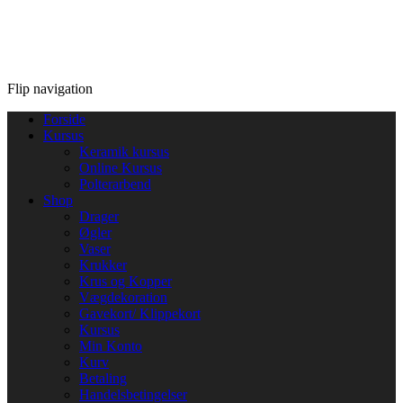
Flip navigation
Forside
Kursus
Keramik kursus
Online Kursus
Polterarbend
Shop
Drager
Øgler
Vaser
Krukker
Krus og Kopper
Vægdekoration
Gavekort/ Klippekort
Kursus
Min Konto
Kurv
Betaling
Handelsbetingelser