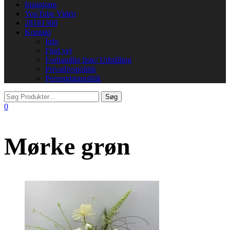
Instagram
YouTube Video
28181360
Kontakt
Info
Find vej
Forhandler liste/ Udstilling
Privatlivspolitik
Persondatapolitik
0
Mørke grøn