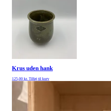
Krus uden hank
125,00
kr.
Tilføj til kurv