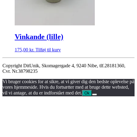
Vinkande (lille)
175,00
kr.
Tilføj til kurv
Copyright DitUnik, Skomagergade 4, 9240 Nibe, tlf.28181360,
Cvr. Nr.38798235
Vi bruger cookies for at sikre, at vi giver dig den bedste oplevelse på
vores hjemmeside. Hvis du fortsætter med at bruge dette websted,
vil vi antage, at du er indforstået med det.
Ok