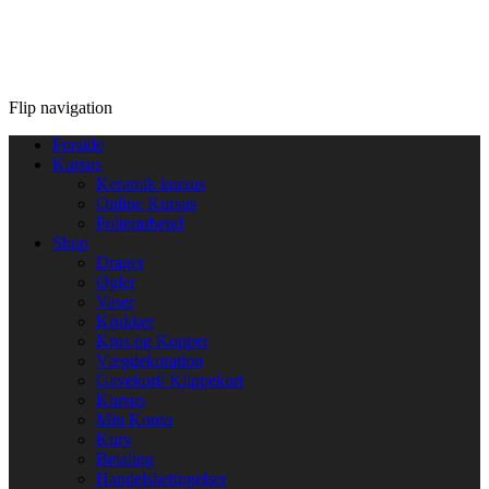
Flip navigation
Forside
Kursus
Keramik kursus
Online Kursus
Polterarbend
Shop
Drager
Øgler
Vaser
Krukker
Krus og Kopper
Vægdekoration
Gavekort/ Klippekort
Kursus
Min Konto
Kurv
Betaling
Handelsbetingelser