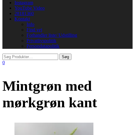
Instagram
YouTube Video
28181360
Kontakt
Info
Find vej
Forhandler liste/ Udstilling
Privatlivspolitik
Persondatapolitik
0
Mintgrøn med
mørkgrøn kant