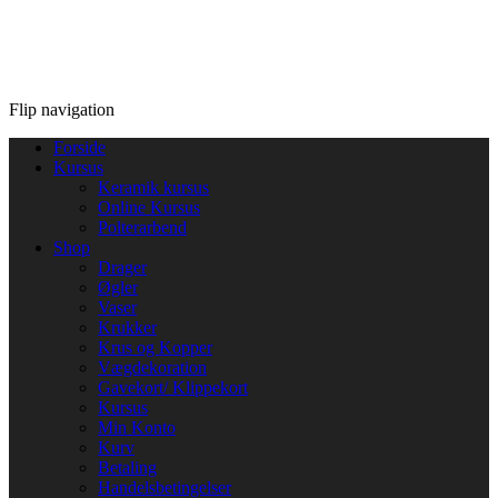
Flip navigation
Forside
Kursus
Keramik kursus
Online Kursus
Polterarbend
Shop
Drager
Øgler
Vaser
Krukker
Krus og Kopper
Vægdekoration
Gavekort/ Klippekort
Kursus
Min Konto
Kurv
Betaling
Handelsbetingelser