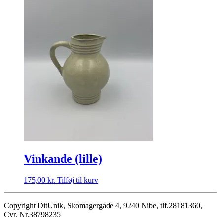
Vinkande (lille)
175,00
kr.
Tilføj til kurv
Copyright DitUnik, Skomagergade 4, 9240 Nibe, tlf.28181360,
Cvr. Nr.38798235